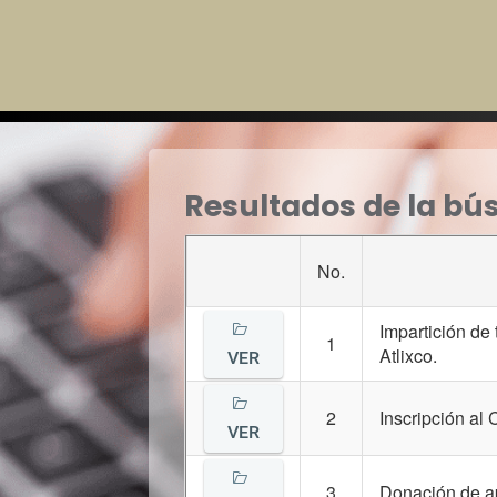
Resultados de la bús
No.
Impartición de
1
Atlixco.
VER
2
Inscripción al
VER
Solidaridad:
Trabajar
3
Donación de ap