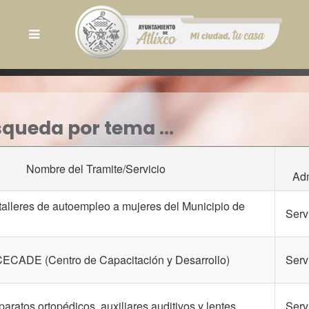
queda por tema ...
Nombre del Tramite/Servicio
Adm
 talleres de autoempleo a mujeres del Municipio de
Serv
 CECADE (Centro de Capacitación y Desarrollo)
Serv
 juntos para transformar a Atlixco.
aratos ortopédicos, auxiliares auditivos y lentes
Serv