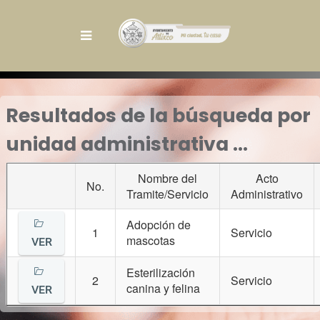
Resultados de la búsqueda por
unidad administrativa ...
Nombre del
Acto
No.
Tramite/Servicio
Administrativo
Solidaridad:
Trabajar juntos para
transformar a Atlixco.
Adopción de
Servicio:
Emprender todos los
1
Servicio
mascotas
Participa activamente en la
VER
encargos con vocación y entusiasmo.
consecución de un mejor entorno
Justicia Social:
Honrar en todo
Esterilización
para todas y todos, mediante la
2
Servicio
momento el compromiso con la
canina y felina
VER
identificación de problemas públicos y
ciudadanía y con los que más lo
propuestas de solución.