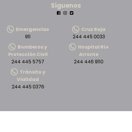
Síguenos
Emergencias
Cruz Roja
911
244 445 0033
Bomberos y
Hospital Río
Protección Civil
Arronte
244 445 5757
244 446 9110
Tránsito y
Vialidad
244 445 0376