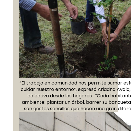
Solidaridad:
Trabajar juntos para
transformar a Atlixco.
“El trabajo en comunidad nos permite sumar esf
Servicio:
Emprender todos los
Participa activamente en la
cuidar nuestro entorno”, expresó Ariadna Ayala,
encargos con vocación y entusiasmo.
consecución de un mejor entorno
colectiva desde los hogares:
“Cada habitante
Justicia Social:
Honrar en todo
para todas y todos, mediante la
ambiente: plantar un árbol, barrer su banqueta
momento el compromiso con la
son gestos sencillos que hacen una gran diferen
identificación de problemas públicos y
ciudadanía y con los que más lo
propuestas de solución.
necesitan.
Desde la observancia de la ley, ayuda
Disciplina:
Realizar todas las